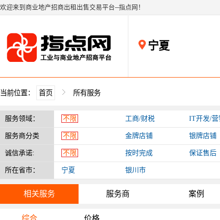
欢迎来到商业地产招商出租出售交易平台--指点网！
宁夏
当前位置：
首页
所有服务
服务领域：
不限
工商/财税
IT开发/
服务商分类
不限
金牌店铺
银牌店铺
诚信承诺:
不限
按时完成
保证售后
所在省市：
宁夏
银川市
相关服务
服务商
案例
综合
价格