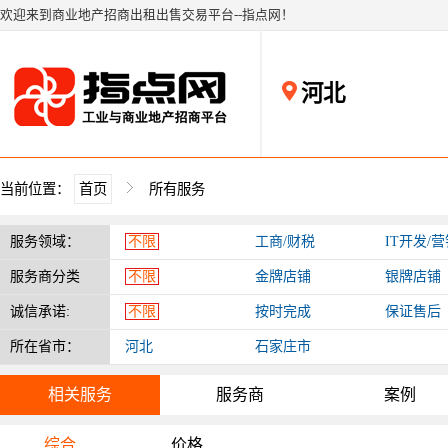
欢迎来到商业地产招商出租出售交易平台--指点网！
河北
当前位置：
首页
所有服务
服务领域：
不限
工商/财税
IT开发/
服务商分类
不限
金牌店铺
银牌店铺
诚信承诺:
不限
按时完成
保证售后
所在省市：
河北
石家庄市
相关服务
服务商
案例
综合
价格