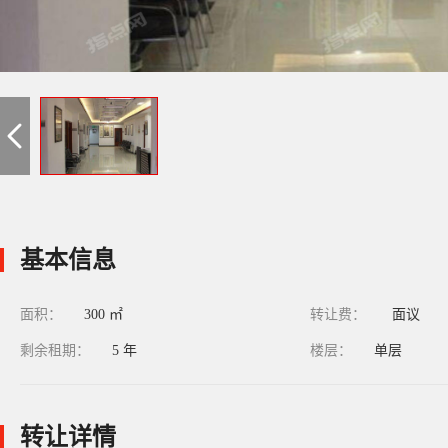
基本信息
面积：
300 ㎡
转让费：
面议
剩余租期：
5 年
楼层：
单层
转让详情