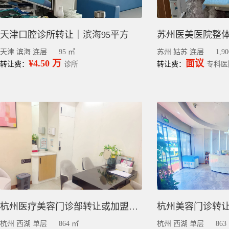
天津口腔诊所转让｜滨海95平方
天津 滨海 连层
95 ㎡
苏州 姑苏 连层
1,9
¥4.50 万
面议
转让费：
诊所
转让费：
专科医
杭州医疗美容门诊部转让或加盟合作 ｜西湖863.8平
杭州 西湖 单层
864 ㎡
杭州 西湖 单层
863