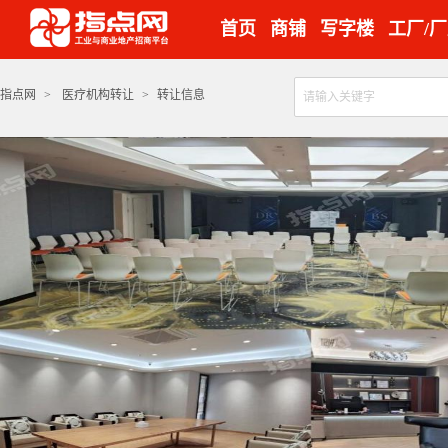
首页
商铺
写字楼
工厂/
指点网
>
医疗机构转让
>
转让信息