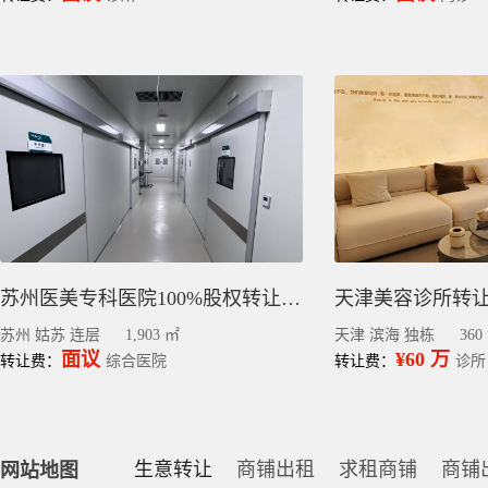
苏州医美专科医院100%股权转让｜姑苏1903平方
苏州 姑苏 连层
1,903 ㎡
天津 滨海 独栋
360
面议
¥60 万
转让费：
综合医院
转让费：
诊所
生意转让
商铺出租
求租商铺
商铺
网站地图