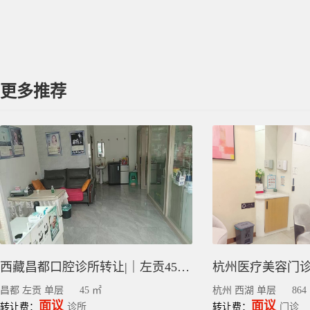
更多推荐
西藏昌都口腔诊所转让|｜左贡45平方
昌都 左贡 单层
45 ㎡
杭州 西湖 单层
864
面议
面议
转让费：
诊所
转让费：
门诊