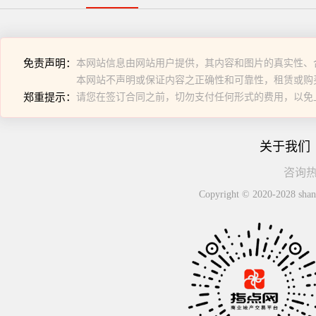
免责声明：
本网站信息由网站用户提供，其内容和图片的真实性、
本网站不声明或保证内容之正确性和可靠性，租赁或购
郑重提示：
请您在签订合同之前，切勿支付任何形式的费用，以免
关于我们
咨询热线
Copyright © 2020-2