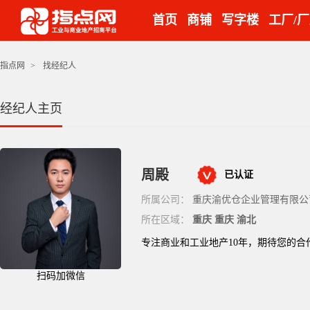
首页
商铺
写字楼
工厂/
指点网
>
找经纪人
经纪人主页
周殿
已认证
所属公司：
重庆渝优仓企业管理有限公
所在区域：
重庆 重庆 渝北
专注商业和工业地产10年，期待您的合
扫码加微信