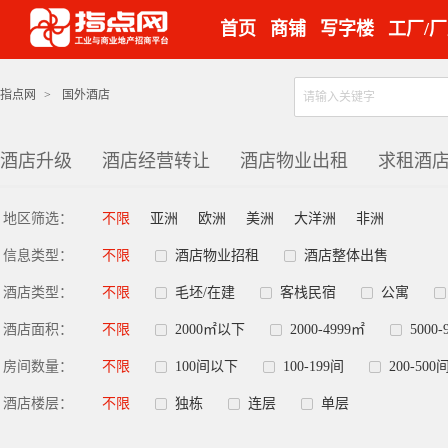
首页
商铺
写字楼
工厂/
指点网
>
国外酒店
酒店升级
酒店经营转让
酒店物业出租
求租酒
地区筛选：
不限
亚洲
欧洲
美洲
大洋洲
非洲
信息类型：
不限
酒店物业招租
酒店整体出售
酒店类型：
不限
毛坯/在建
客栈民宿
公寓
酒店面积：
不限
2000㎡以下
2000-4999㎡
5000-
房间数量：
不限
100间以下
100-199间
200-500
酒店楼层：
不限
独栋
连层
单层