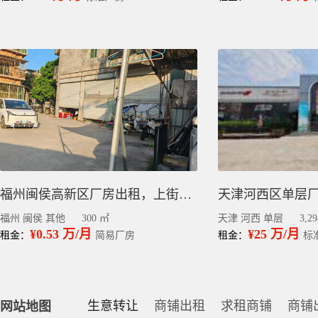
福州闽侯高新区厂房出租，上街镇马保村300平
福州 闽侯 其他
300 ㎡
天津 河西 单层
3,2
¥0.53 万/月
¥25 万/月
租金：
简易厂房
租金：
标
生意转让
商铺出租
求租商铺
商铺
网站地图