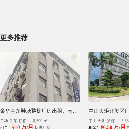
更多推荐
金华金东鞋塘整栋厂房出租，高速口金山大道旁8500平
金华 金东 独栋
8,500 ㎡
中山 火炬 多栋
5,5
¥10 万/月
¥6.50 万/月
租金：
标准厂房
租金：