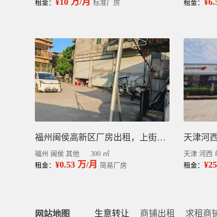
¥10 万/月
¥6
租金：
标准厂房
租金：
福州闽侯高新区厂房出租，上街镇马保村300平
福州 闽侯 其他
300 ㎡
天津 河西 
¥0.53 万/月
¥2
租金：
简易厂房
租金：
生意转让
商铺出租
求租商
网站地图