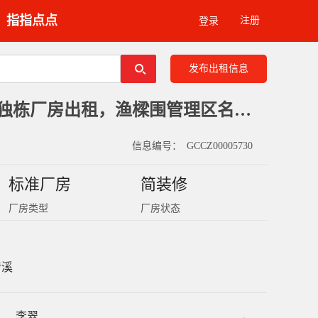
指指点点
注册
登录
发布出租信息
东莞清溪工业园独栋厂房出租，渔樑围管理区名立工业城6500平
信息编号：
GCCZ00005730
标准厂房
简装修
厂房类型
厂房状态
清溪
李翠
：