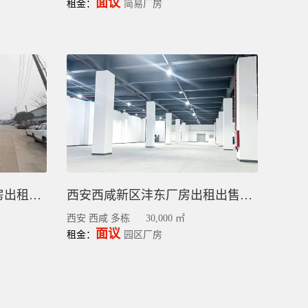
面议
租金：
简易厂房
徐州鼓楼区秦洪桥单层厂房出租，钢结构500-1650平米（可分租）
​西安西咸新区沣东厂房出租出售，3万平，灵活分割，食品加工全业态
西安 西咸 多栋
30,000 ㎡
面议
租金：
园区厂房