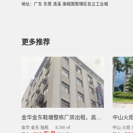
地址：广东 东莞 清溪 渔樑围管理区名立工业城
更多推荐
金华金东鞋塘整栋厂房出租，高速口金山大道旁8500平
金华 金东 独栋
8,500 ㎡
中山 火炬 