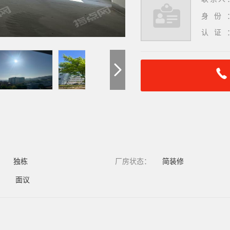
身份
认证
：
独栋
厂房状态：
简装修
：
面议