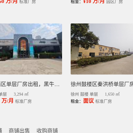
.50 万/月
¥10 万/月
标准厂房
租金：
园区厂房
天津河西区单层厂房出租，黑牛城道4S店面出租，3294平
单层
3,294 ㎡
徐州 鼓楼 单层
1,650 ㎡
5 万/月
面议
标准厂房
租金：
标准厂房
铺
商铺出售
收购商铺