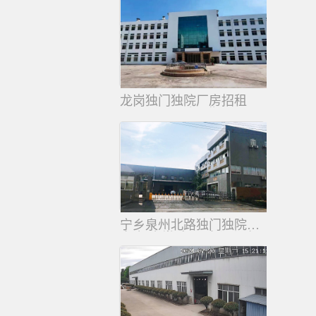
化学药特殊行业，
无尘车间配置
龙岗独门独院厂房招租
1.88万平同乐工业区
宁乡泉州北路独门独院厂房出租
宿舍 食堂 办公 车间都有