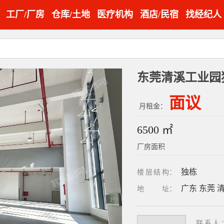
工厂/厂房
仓库/土地
医疗机构
酒店/民宿
找经纪人
面议
月租金：
6500 ㎡
厂房面积
独栋
楼层结构
：
广东 东莞 
地址
：
联系人