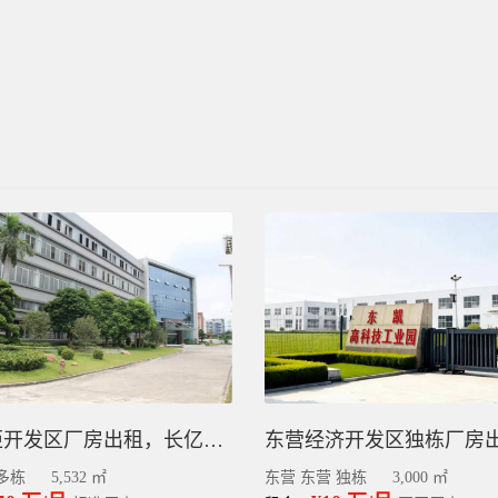
中山火炬开发区厂房出租，长亿工业园招商，研发/生产/办公，5532平
多栋
5,532 ㎡
东营 东营 独栋
3,000 ㎡