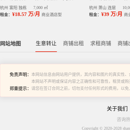
杭州 富阳 独栋
7,000 ㎡
杭州 萧山 连层
10,
¥18.57 万/月
¥39 万/月
租金：
商业酒店型
租金：
商
生意转让
商铺出租
求租商铺
商铺
网站地图
免责声明：
本网站信息由网站用户提供，其内容和图片的真实性、
本网站不声明或保证内容之正确性和可靠性，租赁或购
郑重提示：
请您在签订合同之前，切勿支付任何形式的费用，以免
关于我们
咨询热线
Copyright © 2020-2