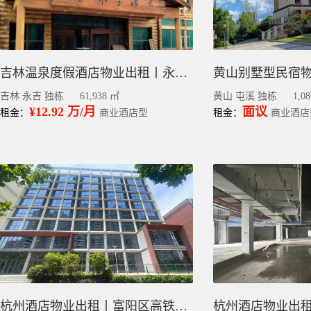
吉林温泉度假酒店物业出租丨永吉县独栋毛坯6.1万平
吉林 永吉 独栋
61,938 ㎡
黄山 屯溪 独栋
1,0
¥12.92 万/月
面议
租金：
商业酒店型
租金：
商业酒店
杭州酒店物业出租丨富阳区高铁站整栋毛坯7千平