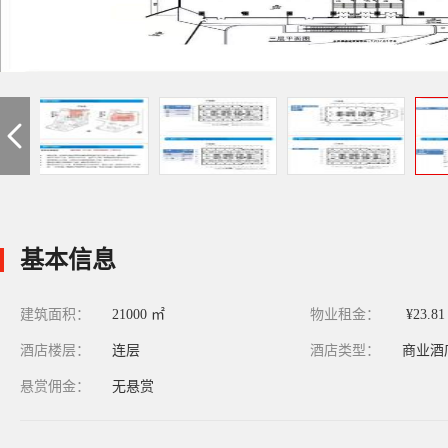
基本信息
建筑面积：
21000 ㎡
物业租金：
¥23.8
酒店楼层：
连层
酒店类型：
商业酒
悬赏佣金：
无悬赏