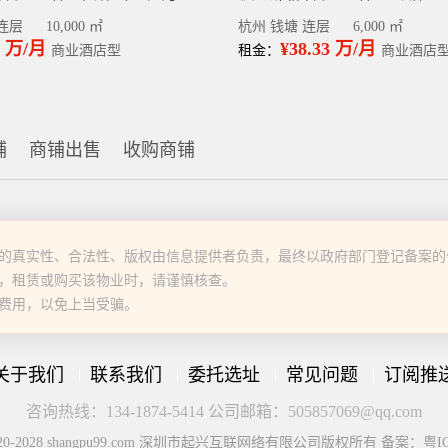
连层
10,000 ㎡
杭州 钱塘 连层
6,000 ㎡
9 万/月
¥38.33 万/月
商业酒店型
租金：
商业酒店
铺
商铺出售
收购商铺
的真实性、合法性、版权由信息提供者负责，最终以政府部门登记备案的
，租赁或购买该物业时，请谨慎核查。
费用，以免上当受骗。
关于我们
联系我们
委托选址
常见问题
订阅推
咨询热线：134-1874-5414 公司邮箱：505857069@qq.com
© 2020-2028 shangpu99.com 深圳市起兴互联网络有限公司版权所有 备案：粤IC