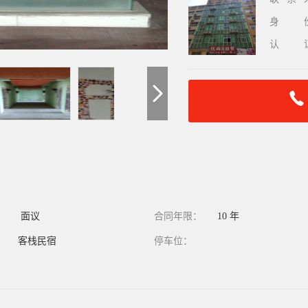
身
认
：
面议
合同年限：
10 年
：
客栈民宿
停车位：