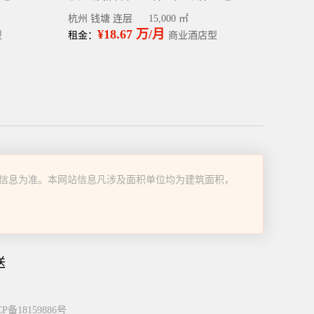
杭州 钱塘 连层
15,000 ㎡
¥18.67 万/月
型
租金：
商业酒店型
信息为准。本网站信息凡涉及面积单位均为建筑面积，
送
P备18159886号