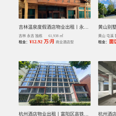
吉林温泉度假酒店物业出租丨永吉县独栋毛坯6.1万平
吉林 永吉 独栋
61,938 ㎡
黄山 屯溪 
¥12.92 万/月
面
租金：
商业酒店型
租金：
杭州酒店物业出租丨富阳区高铁站整栋毛坯7千平