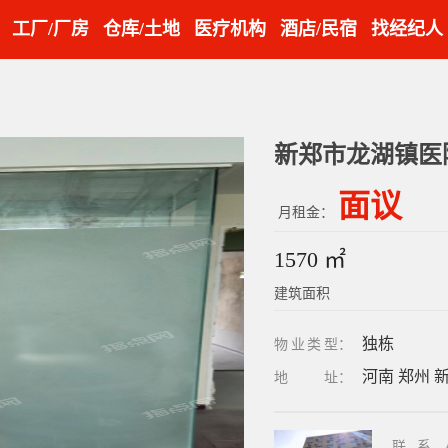
工厂/厂房
仓库/土地
医疗机构
酒店/民宿
找经纪人
面议
月租金：
1570 ㎡
建筑面积
独栋
物业类型
：
河南 郑州 
地址
：
联系