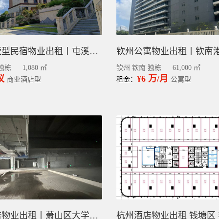
黄山别墅型民宿物业出租丨屯溪高新区多个独栋可分割
独栋
1,080 ㎡
钦州 钦南 独栋
61,000 ㎡
议
¥6 万/月
商业酒店型
租金：
公寓型
杭州酒店物业出租丨萧山区大学城毛坯1万平