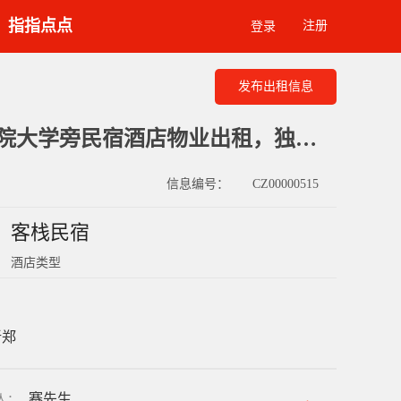
指指点点
注册
登录
发布出租信息
新郑市龙湖镇医院大学旁民宿酒店物业出租，独栋，1570平
信息编号：
CZ00000515
客栈民宿
酒店类型
新郑
赛先生
人
：