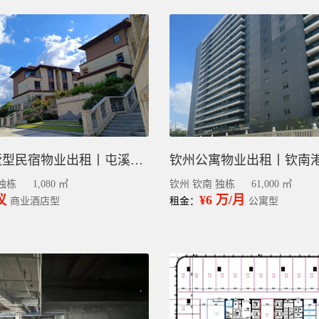
黄山别墅型民宿物业出租丨屯溪高新区多个独栋可分割
独栋
1,080 ㎡
钦州 钦南 独栋
61,000 ㎡
议
¥6 万/月
商业酒店型
租金：
公寓型