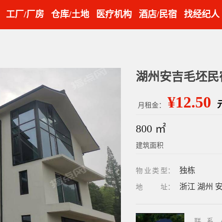
工厂/厂房
仓库/土地
医疗机构
酒店/民宿
找经纪人
¥12.50
月租金：
800 ㎡
建筑面积
独栋
物业类型
：
浙江 湖州 
地址
：
联系