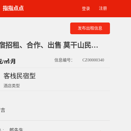
指指点点
注册
登录
发布出租信息
湖州安吉毛坯民宿招租、合作、出售 莫干山民宿出租承包转让
信息编号：
CZ00000340
元/㎡/月
客栈民宿型
酒店类型
安吉
郎先生
人
：