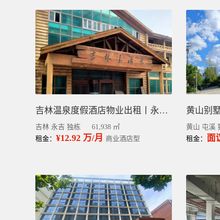
吉林温泉度假酒店物业出租丨永吉县独栋毛坯6.1万平
吉林 永吉 独栋
61,938 ㎡
黄山 屯溪 
¥12.92 万/月
面
租金：
商业酒店型
租金：