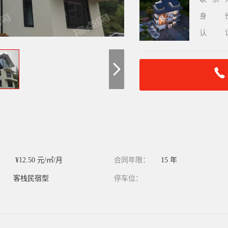
身
认
：
¥12.50 元/㎡/月
合同年限：
15 年
：
客栈民宿型
停车位：