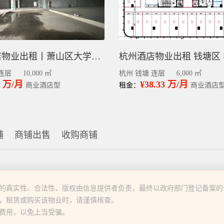
杭州酒店物业出租丨萧山区大学城毛坯1万平
连层
10,000 ㎡
杭州 钱塘 连层
6,000 ㎡
9 万/月
¥38.33 万/月
商业酒店型
租金：
商业酒店
铺
商铺出售
收购商铺
的真实性、合法性、版权由信息提供者负责，最终以政府部门登记备案的
，租赁或购买该物业时，请谨慎核查。
费用，以免上当受骗。