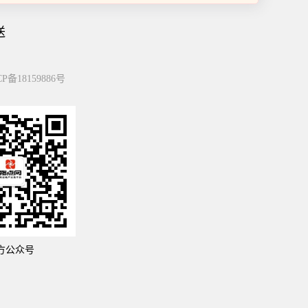
送
P备18159886号
方公众号