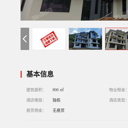
基本信息
建筑面积：
800 ㎡
物业租金
酒店楼层：
独栋
酒店类型
悬赏佣金：
无悬赏