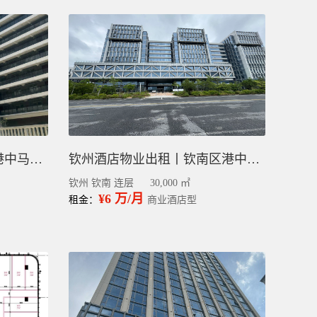
钦州公寓物业出租丨钦南港中马园区整栋毛坯6.1万平
钦州酒店物业出租丨钦南区港中马园区3万平
钦州 钦南 连层
30,000 ㎡
¥6 万/月
租金：
商业酒店型